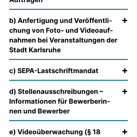
b) Anfer­ti­gung und Veröf­fent­li­
chung von Foto- und Vi­deo­auf­
nah­men bei Veran­stal­tun­gen der
Stadt Karlsruhe
c) SEPA-Lastschrift­man­dat
d) Stellen­aus­schrei­bun­gen –
Infor­ma­tio­nen für Be­wer­be­rin­
nen und Bewerber
e) Video­über­wa­chung (§ 18