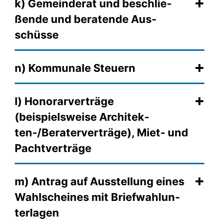
k) Gemein­de­rat und beschlie­
ßende und beraten­de Aus­
schüsse
n) Kommunale Steuern
l) Honorar­ver­träge
(beispielsweise Archi­tek­
ten-/Bera­ter­ver­trä­ge), Miet- und
Pacht­ver­träge
m) Antrag auf Ausstel­lung eines
Wahlschei­nes mit Brief­wahl­un­
ter­la­gen