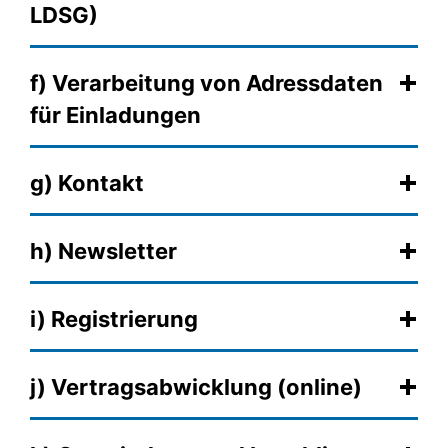
LDSG)
f) Verar­bei­tung von Adress­da­ten
für Einla­dun­gen
g) Kontakt
h) Newsletter
i) Regis­trie­rung
j) Vertrags­ab­wick­lung (online)