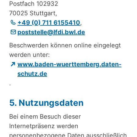
Postfach 102932
70025 Stuttgart,
+49 (0) 711 6155410
,
post­stel­le@lfdi.bwl.de
Beschwerden können online eingelegt
werden unter:
www.baden-wuert­tem­berg.daten­
schutz.de
.
5. Nutzungs­da­ten
Bei einem Besuch dieser
Internetpräsenz werden
personenbezogene Daten ausschließlich