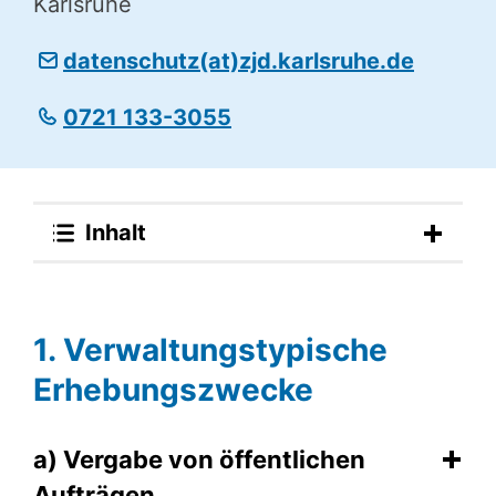
Karlsruhe
datenschutz(at)zjd.karlsruhe.de
0721 133-3055
Inhalt
1. Verwal­tungs­ty­pi­sche
Erhebungs­zwe­cke
a) Vergabe von öffent­li­chen
Aufträgen